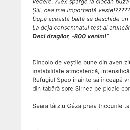
vedere. Alex sparge la ciocan buza 
Șiii, cea mai importantă veste!????
După această baltă se deschide un 
La deja consemnatul test al aruncări
Deci dragilor, -800 venim!”
Dincolo de veștile bune din aven zi
instabilitate atmosferică, intensific
Refugiul Speo înainte să înceapă vr
din tabără spre Șirnea pe ploaie co
Seara târziu Géza preia tricourile t