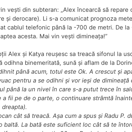
in vești din subteran: „Alex încearcă să repare c
are și derocare). Li s-a comunicat prognoza mete
vat cablul telefonic până la -700 de metri. De l
oaptea acesta. Mai vin vești dimineața!”
ții Alex și Katya reușesc sa treacă sifonul la us
ă odihna binemeritată, sună și aflam de la Dorin
ihnit până acum, totul este Ok. A crescut și ap
vuac pentru a se odihni și vor ieși de dimineață
l până la un nivel în care s-a putut trece în sal
e a fii pe de o parte, o continuare strâmtă înai
n dreapta).
ciocan cât să treacă. Așa cum a spus și Radu P. 
 baltă. La bată este suficient loc cât să te înto