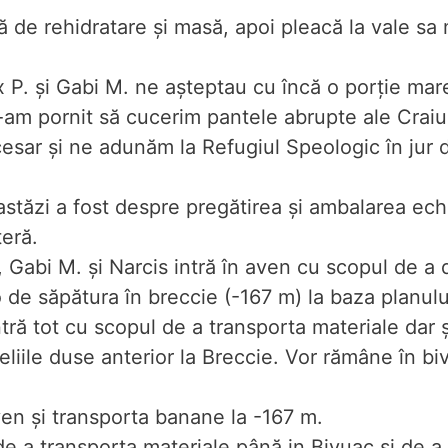
 de rehidratare și masă, apoi pleacă la vale sa 
 P. și Gabi M. ne așteptau cu încă o porție ma
ne-am pornit să cucerim pantele abrupte ale Craiu
esar și ne adunăm la Refugiul Speologic în jur d
 astăzi a fost despre pregătirea și ambalarea ec
teră.
, Gabi M. și Narcis intră în aven cu scopul de a
de săpătura în breccie (-167 m) la baza planului
tră tot cu scopul de a transporta materiale dar 
liile duse anterior la Breccie. Vor rămâne în biv
ven și transporta banane la -167 m.
 de a transporta materiale până in Bivuac și de 