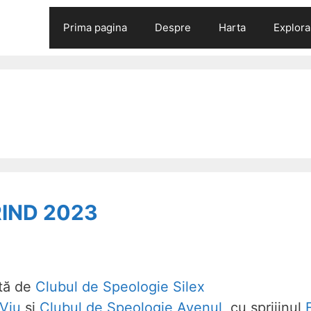
Prima pagina
Despre
Harta
Explora
RIND 2023
ată de
Clubul de Speologie Silex
 Viu
și
Clubul de Speologie Avenul
, cu sprijinul