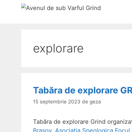
Sari
la
conținut
explorare
Tabăra de explorare G
15 septembrie 2023
de
geza
Tabăra de explorare Grind organiz
Brasov
,
Asociatia Speologica Focul