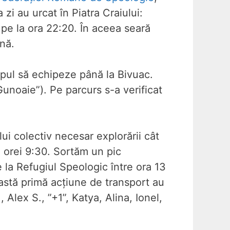
a zi au urcat în Piatra Craiului:
 pe la ora 22:20. În aceea seară
hnă.
opul să echipeze până la Bivuac.
unoaie”). Pe parcurs s-a verificat
ui colectiv necesar explorării cât
 orei 9:30. Sortăm un pic
 la Refugiul Speologic între ora 13
ceastă primă acțiune de transport au
 Alex S., ”+1”, Katya, Alina, Ionel,