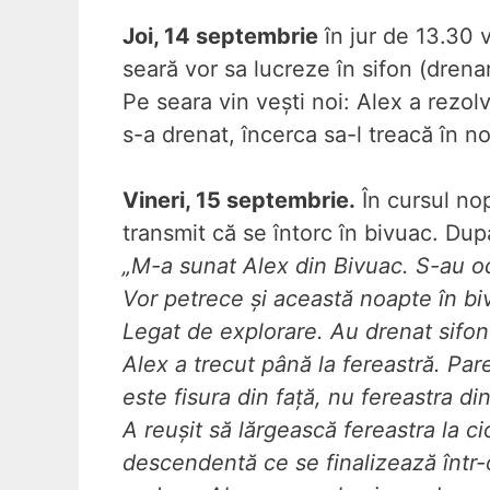
Joi, 14 septembrie
în jur de 13.30 v
seară vor sa lucreze în sifon (dren
Pe seara vin vești noi: Alex a rezol
s-a drenat, încerca sa-l treacă în n
Vineri, 15 septembrie.
În cursul nop
transmit că se întorc în bivuac. Dup
„M-a sunat Alex din Bivuac. S-au od
Vor petrece și această noapte în bi
Legat de explorare. Au drenat sifonu
Alex a trecut până la fereastră. Par
este fisura din față, nu fereastra di
A reușit să lărgească fereastra la 
descendentă ce se finalizează într-o