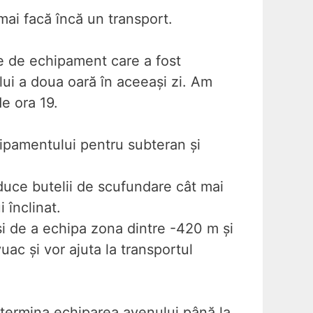
mai facă încă un transport.
re de echipament care a fost
lui a doua oară în aceeași zi. Am
e ora 19.
hipamentului pentru subteran și
 duce butelii de scufundare cât mai
 înclinat.
și de a echipa zona dintre -420 m și
uac și vor ajuta la transportul
a termina echiparea avenului până la