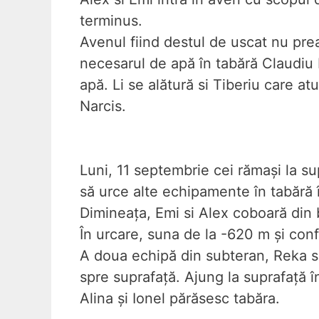
terminus.
Avenul fiind destul de uscat nu prea
necesarul de apă în tabără Claudiu 
apă. Li se alătură si Tiberiu care a
Narcis.
Luni, 11 septembrie cei rămași la s
să urce alte echipamente în tabără î
Dimineața, Emi si Alex coboară din 
În urcare, suna de la -620 m și con
A doua echipă din subteran, Reka s
spre suprafață. Ajung la suprafață î
Alina și Ionel părăsesc tabăra.