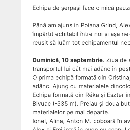
Echipa de șerpași face o mică pauză
Până am ajuns in Poiana Grind, Alex
împărțit echitabil între noi și așa 
reușit să luăm tot echipamentul nec
Duminică, 10 septembrie
. Ziua de
transportul lui cât mai adânc în peș
O prima echipă formată din Cristina
adânc. Ajung cu materialele dincolo 
Echipa formată din Réka și Eszter in
Bivuac (-535 m). Preiau și doua bute
materialelor pe mai departe.
Ionel, Alina, Anton M. coboară în a
Alex si Emi intră în aven cu scopul