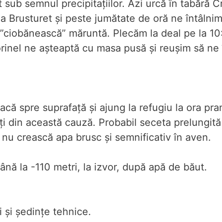
 sub semnul precipitațiilor. Azi urcă în tabără C
la Brusturet și peste jumătate de oră ne întâlnim
 ”ciobănească” măruntă. Plecăm la deal pe la 10
rinel ne așteaptă cu masa pusă și reușim să ne
că spre suprafață și ajung la refugiu la ora pra
ți din această cauză. Probabil seceta prelungită 
 nu crească apa brusc și semnificativ în aven.
până la -110 metri, la izvor, după apă de băut.
i și ședințe tehnice.