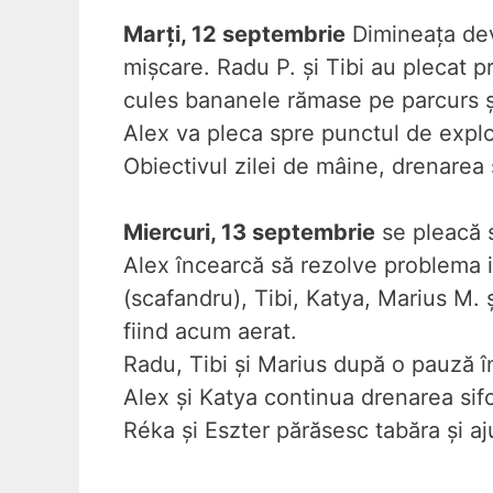
Marți, 12 septembrie
Dimineața dev
mișcare. Radu P. și Tibi au plecat p
cules bananele rămase pe parcurs și
Alex va pleca spre punctul de explo
Obiectivul zilei de mâine, drenarea s
Miercuri, 13 septembrie
se pleacă s
Alex încearcă să rezolve problema ia
(scafandru), Tibi, Katya, Marius M. ș
fiind acum aerat.
Radu, Tibi și Marius după o pauză î
Alex și Katya continua drenarea sifo
Réka și Eszter părăsesc tabăra și aj