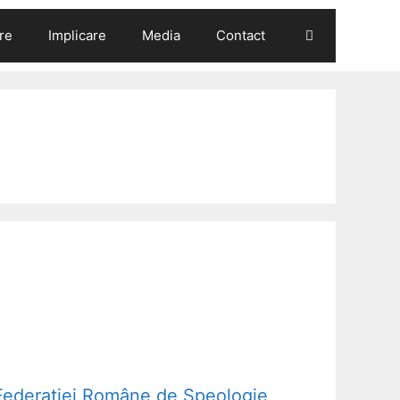
re
Implicare
Media
Contact
Federației Române de Speologie
,