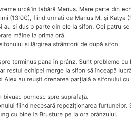
reme urcă în tabără Marius. Mare parte din echi
rimi (13:00), fiind urmați de Marius M. și Katya 
 au și dus o parte din ele la sifon. Cei patru s
rare mâine la prima oră.
ifonului și lărgirea strâmtorii de după sifon.
pre terminus pana în prânz. Sunt probleme cu l
r restul echipei merge la sifon să înceapă lucră
i Alex au reușit drenarea parțială a sifonului cu
n bivuac pornesc spre suprafață.
nului fiind necesară repoziționarea furtunelor. 
ung cu bine la Brusture pe la ora prânzului.