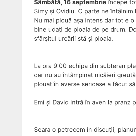
Sâmbătă, 16 septembrie
începe tot
Simy și Ovidiu. O parte ne întâlnim 
Nu mai plouă așa intens dar tot e o
bine udați de ploaia de pe drum. Do
sfârșitul urcării stă și ploaia.
La ora 9:00 echipa din subteran plea
dar nu au întâmpinat nicăieri greută
plouat în averse serioase a făcut să
Emi și David intră în aven la pranz 
Seara o petrecem în discuții, planur