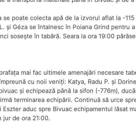
 se poate colecta apă de la izvorul aflat la -11
L. și Géza se întalnesc în Poiana Grind pentru a
tunci sosește în tabără. Seara la ora 19:00 părăs
uprafața mai fac ultimele amenajări necesare tab
mpreună cu noii veniți: Katya, Radu P. și Dorine
bivuac și echipează până la sifon (-776m), ducâ
firmă terminarea echipării. Continuă să urce spr
i Eszter aduc spre Bivuac echipamentul lăsat ma
n jur de ora 21:00.