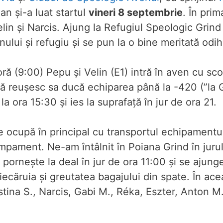
an și-a luat startul
vineri 8 septembrie
. În prim
lin și Narcis. Ajung la Refugiul Speologic Grind
enului și refugiu și se pun la o bine meritată odi
oră (9:00) Pepu și Velin (E1) intră în aven cu sc
ă reușesc sa ducă echiparea până la -420 (”la G
la ora 15:30 și ies la suprafață în jur de ora 21.
e ocupă în principal cu transportul echipamentul
mpament. Ne-am întâlnit în Poiana Grind în jurul
ornește la deal în jur de ora 11:00 și se ajunge
 fiecăruia și greutatea bagajului din spate. În a
stina S., Narcis, Gabi M., Réka, Eszter, Anton M.,