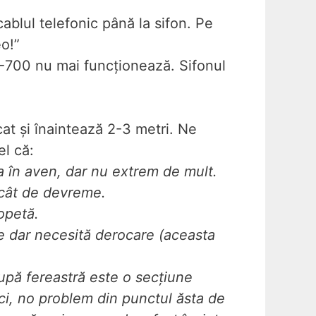
ablul telefonic până la sifon. Pe
o!”
a -700 nu mai funcționează. Sifonul
cat și înaintează 2-3 metri. Ne
el că:
a în aven, dar nu extrem de mult.
 cât de devreme.
opetă.
nte dar necesită derocare (aceasta
după fereastră este o secțiune
rci, no problem din punctul ăsta de