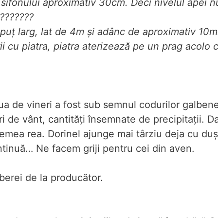
sifonului aproximativ 30cm. Deci nivelul apei nu
????????
puț larg, lat de 4m și adânc de aproximativ 10m
i cu piatra, piatra aterizează pe un prag acolo c
ua de vineri a fost sub semnul codurilor galbene
ări de vânt, cantități însemnate de precipitații. 
emea rea. Dorinel ajunge mai târziu deja cu duș
ntinuă… Ne facem griji pentru cei din aven.
aberei de la producător.