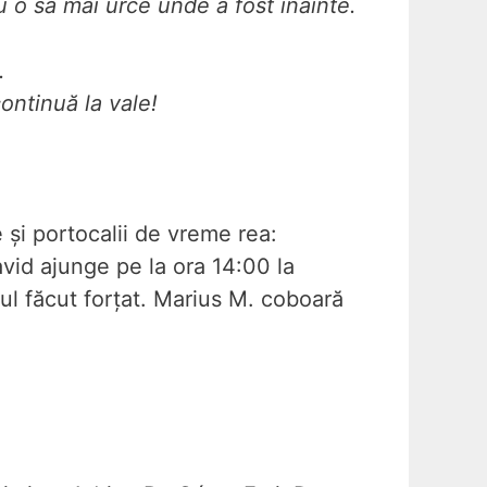
 o să mai urce unde a fost înainte.
.
ontinuă la vale!
 și portocalii de vreme rea:
David ajunge pe la ora 14:00 la
ul făcut forțat. Marius M. coboară